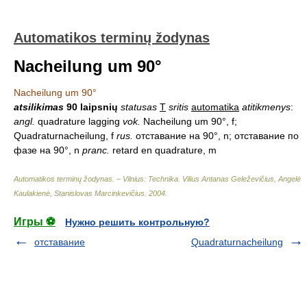
Automatikos terminų žodynas
Nacheilung um 90°
Nacheilung um 90°
atsilikimas
90 laipsnių
statusas
T
sritis
automatika
atitikmenys
:
angl.
quadrature lagging
vok.
Nacheilung um 90°, f;
Quadraturnacheilung, f
rus.
отставание на 90°, n; отставание по
фазе на 90°, n
pranc.
retard en quadrature, m
Automatikos terminų žodynas. – Vilnius: Technika
.
Vilius Antanas Geleževičius, Angelė
Kaulakienė, Stanislovas Marcinkevičius
.
2004
.
Игры ⚽
Нужно решить контрольную?
отставание
Quadraturnacheilung