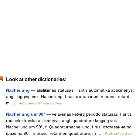
Look at other dictionaries:
Nacheilung
— atsilikimas statusas T sritis automatika atitikmenys:
angl. lagging vok. Nacheilung, f rus. отставание, n pranc. retard,
m …
Automatikos terminų žodynas
Nacheilung um 90°
— vėlavimas ketvirtį periodo statusas T sritis
radioelektronika atitikmenys: angl. quadrature lagging vok.
Nacheilung um 90°, f; Quadraturnacheilung, f rus. отставание по
фазе на 90°, n pranc. retard en quadrature, m …
Radioelektronikos