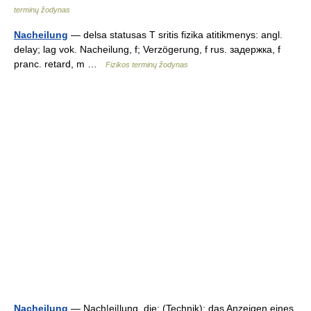
terminų žodynas
Nacheilung
— delsa statusas T sritis fizika atitikmenys: angl.
delay; lag vok. Nacheilung, f; Verzögerung, f rus. задержка, f
pranc. retard, m …
Fizikos terminų žodynas
Nacheilung
— Nach|ei|lung, die; (Technik): das Anzeigen eines